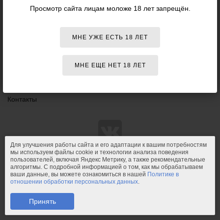
Данный
Просмотр сайта лицам моложе 18 лет запрещён.
18+
сайт НЕ
Персоны
рекомендо
для
Оплата
просмотра
МНЕ УЖЕ ЕСТЬ 18 ЛЕТ
лицам
Доставка
младше
18 лет!
Возврат и обмен
МНЕ ЕЩЕ НЕТ 18 ЛЕТ
Конфиденциальность
Контакты
Для улучшения работы сайта и его адаптации к вашим потребностям
мы используем файлы cookie и технологии анализа поведения
пользователей, включая Яндекс Метрику, а также рекомендательные
© 2011-2026.
PIPIDU.ru
— интернет-магазин
алгоритмы. С подробной информацией о том, как мы обрабатываем
интимных товаров (сексшоп).
ваши данные, вы можете ознакомиться в нашей
Политике в
отношении обработки персональных данных
.
PIPIDU.ru
— интернет-магазин, который доставляет удовольствие.
Телефон: +7 (910) 544-23-23;
e-mail:
mail@pipidu.ru
.
Принять