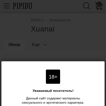
0
PIPIDU.ru
Производители
Xuanai
Обзор
Еще
18+
Уважаемый посетитель!
Данный сайт содержит материалы
сексуального и эротического характера.
Блог