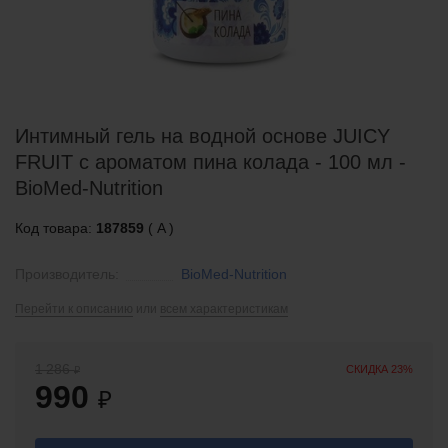
Интимный гель на водной основе JUICY
FRUIT с ароматом пина колада - 100 мл -
BioMed-Nutrition
Код товара:
187859
( A )
Производитель:
BioMed-Nutrition
Перейти к описанию
или
всем характеристикам
1 286
СКИДКА 23%
₽
990
₽