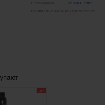
Производитель:
BioMed-Nutrition
Перейти к описанию
или
всем характеристикам
купают
−23%