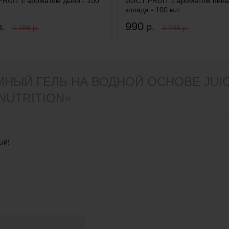
FRUIT с ароматом дыни - 100
JUICY FRUIT с ароматом пина
колада - 100 мл
990
р.
р.
1 286 р.
1 286 р.
НЫЙ ГЕЛЬ НА ВОДНОЙ ОСНОВЕ JUIC
-NUTRITION»
ый!