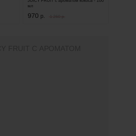
JUICY FRUIT с ароматом кокоса - 100
мл
970
р.
1 260 р.
Y FRUIT С АРОМАТОМ