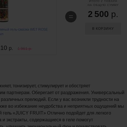
ИТОГО
2
ТОВАРА
НА ОБЩУЮ СУММУ
2 500
р.
=
В КОРЗИНУ
имный гель-смазка WET ROSE
мл
510
р.
1 961 р.
яет, тонизирует, стимулирует и обостряет
оим партнерам. Оберегает от раздражения. Универсальный
 различных прелюдий. Если у вас возникли трудности на
акже во избежание неудобства и неприятных ощущений мы
й гель «JUICY FRUIT» Отлично подойдет для легкого
 и экстракты, содержащиеся в геле помогут
ть, улучшить эмоциональный фон и почувствовать