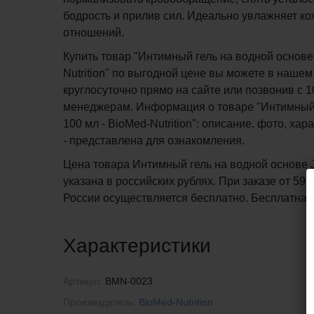
бодрость и прилив сил. Идеально увлажняет к
отношений.
Купить товар "Интимный гель на водной основе
Nutrition" по выгодной цене вы можете в нашем
круглосуточно прямо на сайте или позвонив с 1
менеджерам. Информация о товаре "Интимный 
100 мл - BioMed-Nutrition": описание, фото, ха
- представлена для ознакомления.
Цена товара Интимный гель на водной основе J
указана в российских рублях. При заказе от 599
России осуществляется бесплатно.
Бесплатна
Характеристики
Артикул:
BMN-0023
Производитель:
BioMed-Nutrition