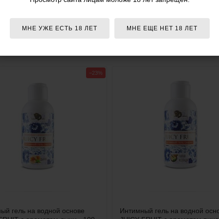
на официальном сайте компании-производителя. Внешний вид и комплектация товара
МНЕ УЖЕ ЕСТЬ 18 ЛЕТ
МНЕ ЕЩЕ НЕТ 18 ЛЕТ
. Поэтому уточняйте критичные для вас характеристики товаров (например,
мендуем ознакомиться с условиями
возврата товаров
.
−23%
ый гель на водной основе
Интимный гель на водной осн