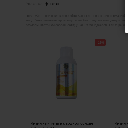
Упаковка:
флакон
Пожалуйста, при покупке сверяйте данные о товаре с информацией 
могут быть изменены производителем без специального уведомления
размеры, цвета или особенности) у наших менеджеров. Также реко
−23%
Интимный гель на водной основе
Интимн