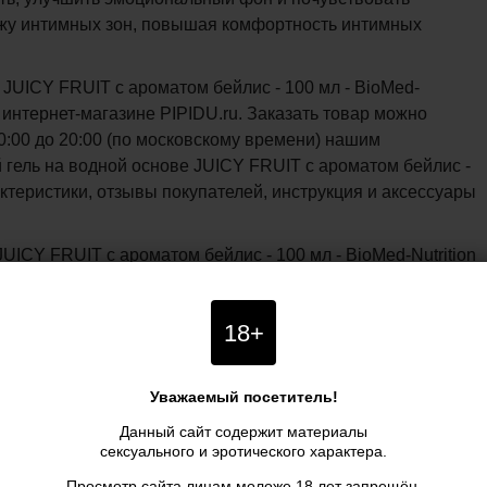
ожу интимных зон, повышая комфортность интимных
 JUICY FRUIT с ароматом бейлис - 100 мл - BioMed-
 интернет-магазине PIPIDU.ru. Заказать товар можно
0:00 до 20:00 (по московскому времени) нашим
гель на водной основе JUICY FRUIT с ароматом бейлис -
рактеристики, отзывы покупателей, инструкция и аксессуары
UICY FRUIT с ароматом бейлис - 100 мл - BioMed-Nutrition
0 рублей - доставка курьером по Москве и почтой по всей
я
доставка
при заказе
от 5 990 р.
18+
Уважаемый посетитель!
Данный сайт содержит материалы
сексуального и эротического характера.
Просмотр сайта лицам моложе 18 лет запрещён.