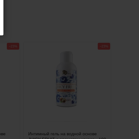
−23%
−23%
ове
Интимный гель на водной основе