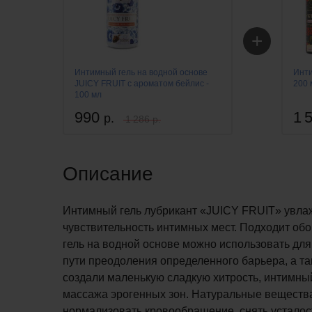
+
Интимный гель на водной основе
Инт
JUICY FRUIT с ароматом бейлис -
200 
100 мл
990
1 
р.
1 286 р.
Описание
Интимный гель лубрикант «JUICY FRUIT» увлажн
чувствительность интимных мест. Подходит об
гель на водной основе можно использовать для
пути преодоления определенного барьера, а т
создали маленькую сладкую хитрость, интимны
массажа эрогенных зон. Натуральные вещества
нормализовать кровообращение, снять усталос